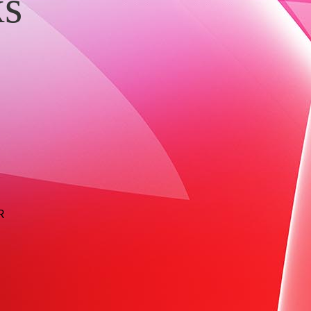
ks
ER