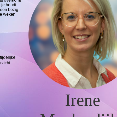
dat overkomt
 je houdt
heen bezig
 je weken
tijdelijke
rzicht.
Irene