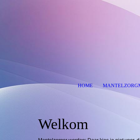
HOME
MANTELZORG
Welkom