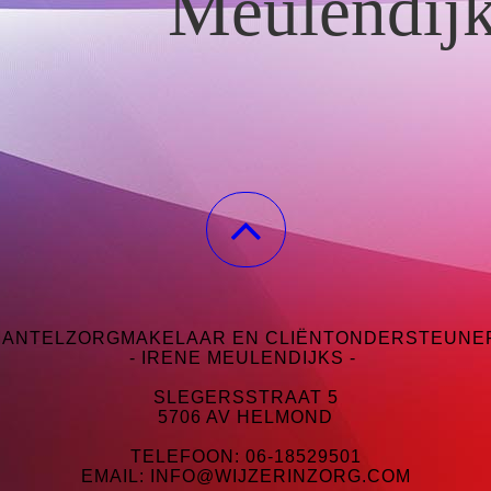
Meulendij
ANTELZORGMAKELAAR EN CLIËNTONDERSTEUN
- IRENE MEULENDIJKS -
SLEGERSSTRAAT 5
5706 AV HELMOND
TELEFOON: 06-18529501
EMAIL: INFO@WIJZERINZORG.COM